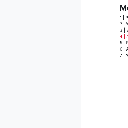
Mo
1 | 
2 | 
3 | 
4 | 
5 | 
6 | 
7 |