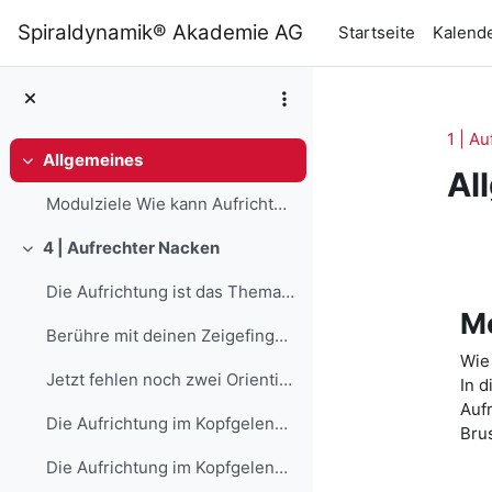
Zum Hauptinhalt
Spiraldynamik® Akademie AG
Startseite
Kalend
1 | Au
Allgemeines
Einklappen
Al
Modulziele Wie kann Aufrichtung mühelos und entspa...
Ab
4 | Aufrechter Nacken
Einklappen
Die Aufrichtung ist das Thema der Wirbelsäule mit ...
Mo
Berühre mit deinen Zeigefingerspitzen die Unterkan...
Wie
Jetzt fehlen noch zwei Orientierungspunkte, die wi...
In d
Auf
Die Aufrichtung im Kopfgelenk visualisieren und wa...
Bru
Die Aufrichtung im Kopfgelenk aktiv üben Du hast j...